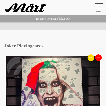
MENU
respect x hommage Tokyo Art
Joker Playingcards
New
Hot