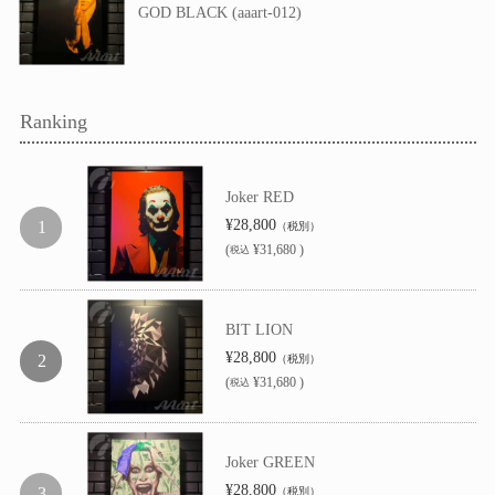
GOD BLACK (aaart-012)
Ranking
Joker RED
¥28,800
（税別）
(
¥31,680 )
税込
BIT LION
¥28,800
（税別）
(
¥31,680 )
税込
Joker GREEN
¥28,800
（税別）