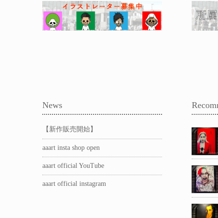
News
Recom
【新作販売開始】
aaart insta shop open
aaart official YouTube
aaart official instagram