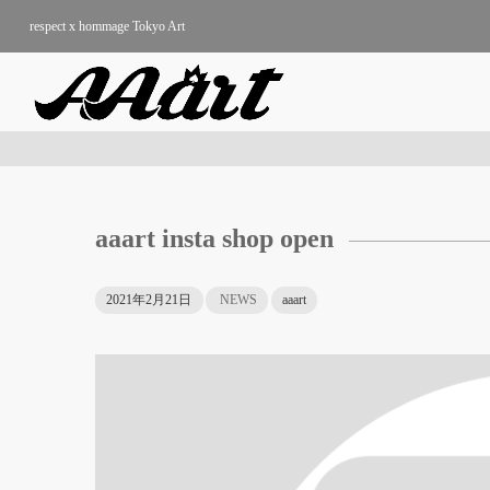
respect x hommage Tokyo Art
aaart insta shop open
2021年2月21日
NEWS
aaart