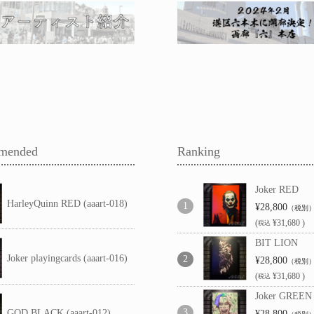
mended
Ranking
Joker RED
HarleyQuinn RED (aaart-018)
¥28,800
（税別
(
¥31,680 )
税込
BIT LION
Joker playingcards (aaart-016)
¥28,800
（税別
(
¥31,680 )
税込
Joker GREEN
GOD BLACK (aaart-012)
¥28,800