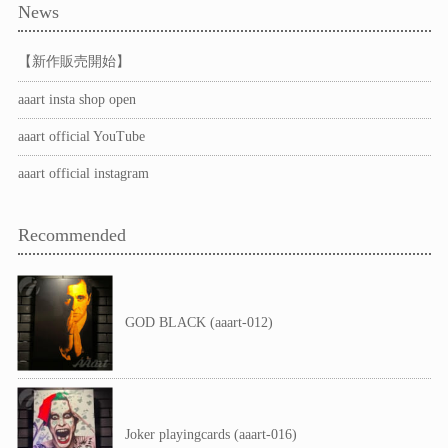
News
【新作販売開始】
aaart insta shop open
aaart official YouTube
aaart official instagram
Recommended
GOD BLACK (aaart-012)
Joker playingcards (aaart-016)