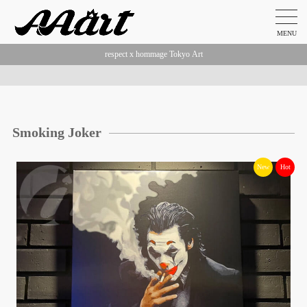
MENU
respect x hommage Tokyo Art
Smoking Joker
New
Hot